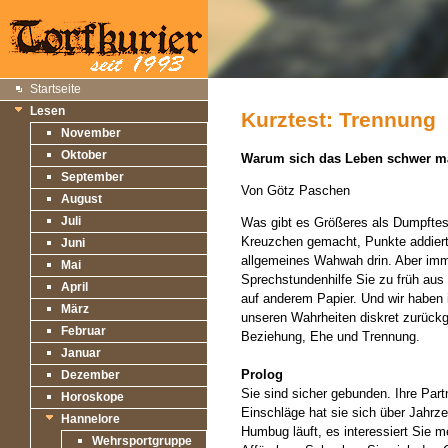
Startseite
Lesen
Kurztest: Trennung
November
Oktober
Warum sich das Leben schwer 
September
Von Götz Paschen
August
Juli
Was gibt es Größeres als Dumpftest
Kreuzchen gemacht, Punkte addiert 
Juni
allgemeines Wahwah drin. Aber imme
Mai
Sprechstundenhilfe Sie zu früh aus I
April
auf anderem Papier. Und wir haben i
März
unseren Wahrheiten diskret zurück
Februar
Beziehung, Ehe und Trennung.
Januar
Prolog
Dezember
Sie sind sicher gebunden. Ihre Partn
Horoskope
Einschläge hat sie sich über Jahrz
Hannelore
Humbug läuft, es interessiert Sie m
Wehrsportgruppe