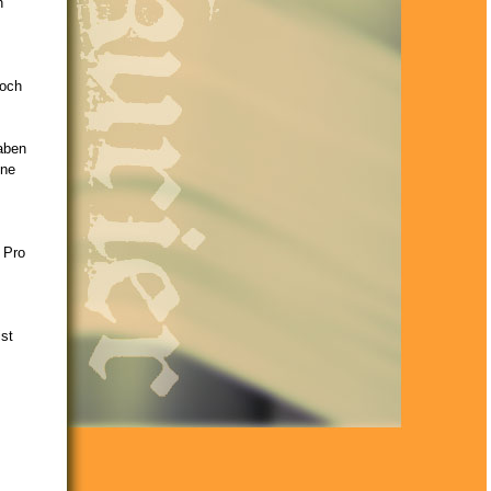
n
noch
aben
ine
 Pro
ist