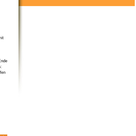
mit
Ende
s:
fen