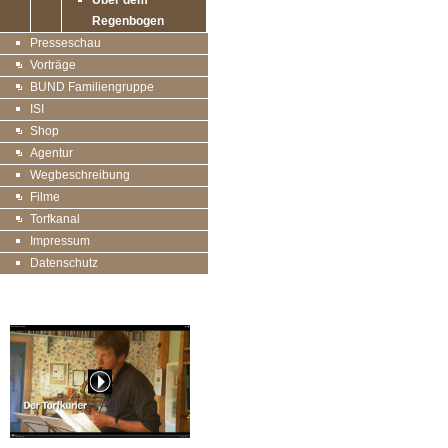
Über dem
Regenbogen
Presseschau
Vorträge
BUND Familiengruppe
ISI
Shop
Agentur
Wegbeschreibung
Filme
Torfkanal
Impressum
Datenschutz
20 Jahre Torfkurier, der Film