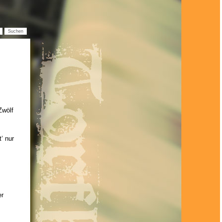
Zwölf
‘ nur
er