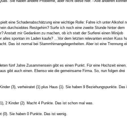
uas. Sie haben andere Probleme, aber nicht diese hier. - Alle anderen könne
spielt eine Schadenabschätzung eine wichtige Rolle: Fahre ich unter Alkohol 
ein durchsiebtes Restgehirn? Surfe ich noch eine zweite Stunde hinter dem
r? Anstatt mir Gedanken zu machen, ob ich statt der Surferei einen Minijob
er alles spontan im Laden kaufe? …Vor dem letzten relevanten ersten Kuss h
acht. Das ist normal bei Stammhirnangelegenheiten. Aber ist eine Trennung e
ndeten fünf Jahre Zusammensein gibt es einen Punkt. Für eine Hochzeit einen.
aus gibt auch einen. Ebenso wie die gemeinsame Firma. So, nun folgen drei
nder (3), verheiratet (1) plus Haus (1). Sie haben 9 Beziehungspunkte. Das 
1), 2 Kinder (2). Macht 4 Punkte. Das ist schon mal was.
t (0). Sie haben 0 Punkte. Das ist wenig.