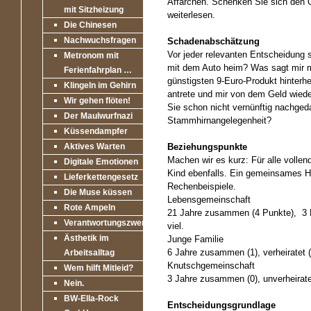
Affärchen. Schenken Sie sich den Q
mit Sitzheizung
weiterlesen.
Die Chinesen
Nachwuchsfragen
Schadenabschätzung
Vor jeder relevanten Entscheidung 
Metronom mit
mit dem Auto heim? Was sagt mir m
Ferienfahrplan …
günstigsten 9-Euro-Produkt hinterhe
Klingeln im Gehirn
antrete und mir von dem Geld wied
Wir gehen flöten!
Sie schon nicht vernünftig nachged
Der Maulwurfnazi
Stammhirnangelegenheit?
Küssendampfer
Aktives Warten
Beziehungspunkte
Machen wir es kurz: Für alle volle
Digitale Emotionen
Kind ebenfalls. Ein gemeinsames H
Lieferkettengesetz
Rechenbeispiele.
Die Muse küssen
Lebensgemeinschaft
Rote Ampeln
21 Jahre zusammen (4 Punkte), 3 Ki
Verantwortungszwerge
viel.
Ästhetik im
Junge Familie
6 Jahre zusammen (1), verheiratet (
Arbeitsalltag
Knutschgemeinschaft
Wem hilft Mitleid?
3 Jahre zusammen (0), unverheirate
Nein.
BW-Ella-Rock
Entscheidungsgrundlage