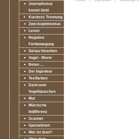
Journalismus
Login
kostet Geld
Kurztest: Trennung
Zweckoptimismus
Lesen
Negative
Fortbewegung
Genau hinsehen
Vogel - Wurm
Beten …
Der Ingenieur
Textfarben
Darkroom
Vogelhäuschen
Mut
Mürrische
Indifferenz
Scanner
Spezialisten
Wer ist dran?