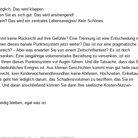
öglich. Das wird klappen.
en Sie es sich gut. Das wird anstrengend!
in? Das wird ein zentrales Lebensereignis! Kein Schönes.
immt keine Rücksicht auf Ihre Gefühle? Eine Trennung ist eine Entscheidung 
hnen dieses banale Punktesystem jetzt weiter? Das ist nur eine pragmatische
Bereich? – Aber was erwarten Sie von einem Zeitschriftentest? Es ist doch
rsenken. Eine langjährige volumenstarke Beziehung zu versenken, ist ein
l Ihnen dieses Punktesystem vor Augen führen. Und die Tatsache, dass das 
nsbedrohliches Ereignis ist. Aus kleinen Geschichten kommt man gut heile rau
echt, kein Kinderwochenendhinundher, keine Abifeiern, Hochzeiten, Enkeltau
 geht hier lediglich darum, das Schadensvolumen zu beziffern, das Sie im
. Und daran anschließend können Sie dann Ihre seelische Kosten-Nutzen-
dig bleiben, egal was ist.
y besteseite.com
| Powered by
CMSimple