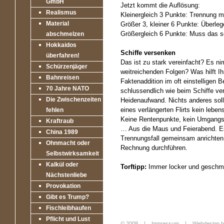
GmbH
Jetzt kommt die Auflösung:
Realismus
Kleinergleich 3 Punkte: Trennung m
Material
Größer 3, kleiner 6 Punkte: Überleg
Größergleich 6 Punkte: Muss das se
abschmelzen
Hokkaidos
Schiffe versenken
überfahren!
Das ist zu stark vereinfacht? Es n
Schürzenjäger
weitreichenden Folgen? Was hilft I
Bahnreisen
Faktenaddition im oft einstelligen 
70 Jahre NATO
schlussendlich wie beim Schiffe ve
Die Zwischenzeiten
Heidenaufwand. Nichts anderes sol
eines verlängerten Flirts kein lebe
fehlen
Keine Rentenpunkte, kein Umgangsr
Kraftraub
… Aus die Maus und Feierabend. Es
China 1989
Trennungsfall gemeinsam anrichten
Ohnmacht oder
Rechnung durchführen.
Selbstwirksamkeit
Kalkül oder
Torftipp:
Immer locker und geschmei
Nächstenliebe
Provokation
Gibt es Trump?
Fischleibhaufen
Pflicht und Lust
© 2008 |
Impressum
|
Webdesign b