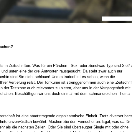
machen?
s in Zeitschriften: Was für ein Pärchen-, Sex- oder Sonstwas-Typ sind Sie? 
und unten eine der drei Antworten rausgesucht. Da steht zwar auch nur
rhin sind Sie nicht schlauer! Und extradoof ist es schon, wenn die
hrer Vertiefung reißt. Der Torfkurier ist strenggenommen auch eine ‚Zeitschrift
n der Testzone auch relevantes zu bieten, aber uns in der Vergangenheit mit
gehalten. Beschäftigen wir uns doch einmal mit dem schmandreichen Thema
erschaft ist eine staatstragende organisatorische Einheit. Trotz diverser hart
ehnte unverwüstlich bewährt. Machen Sie den Fernseher an. Egal, was da für
ehr als die nächsten Zeilen. Oder Sie sind überzeugter Single mit oder ohne