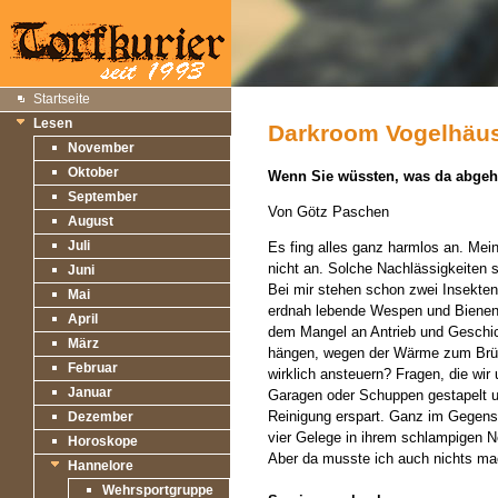
Startseite
Lesen
Darkroom Vogelhäu
November
Oktober
Wenn Sie wüssten, was da abge
September
Von Götz Paschen
August
Juli
Es fing alles ganz harmlos an. Me
nicht an. Solche Nachlässigkeiten s
Juni
Bei mir stehen schon zwei Insekte
Mai
erdnah lebende Wespen und Bienen!
April
dem Mangel an Antrieb und Geschic
März
hängen, wegen der Wärme zum Brüt
Februar
wirklich ansteuern? Fragen, die wir
Januar
Garagen oder Schuppen gestapelt un
Reinigung erspart. Ganz im Gegens
Dezember
vier Gelege in ihrem schlampigen N
Horoskope
Aber da musste ich auch nichts ma
Hannelore
Wehrsportgruppe