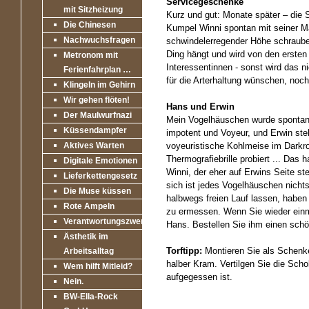
Servicegeschenke
mit Sitzheizung
Kurz und gut: Monate später – die 
Die Chinesen
Kumpel Winni spontan mit seiner M
Nachwuchsfragen
schwindelerregender Höhe schrauben
Ding hängt und wird von den ersten
Metronom mit
Interessentinnen - sonst wird das ni
Ferienfahrplan …
für die Arterhaltung wünschen, noch
Klingeln im Gehirn
Wir gehen flöten!
Hans und Erwin
Der Maulwurfnazi
Mein Vogelhäuschen wurde spontan
Küssendampfer
impotent und Voyeur, und Erwin ste
Aktives Warten
voyeuristische Kohlmeise im Darkro
Thermografiebrille probiert ... Das
Digitale Emotionen
Winni, der eher auf Erwins Seite st
Lieferkettengesetz
sich ist jedes Vogelhäuschen nicht
Die Muse küssen
halbwegs freien Lauf lassen, haben 
Rote Ampeln
zu ermessen. Wenn Sie wieder einma
Verantwortungszwerge
Hans. Bestellen Sie ihm einen sch
Ästhetik im
Torftipp:
Montieren Sie als Schenke
Arbeitsalltag
halber Kram. Vertilgen Sie die Scho
Wem hilft Mitleid?
aufgegessen ist.
Nein.
BW-Ella-Rock