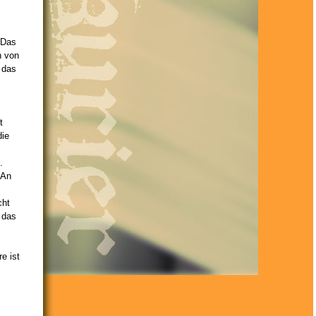
 Das
h von
s das
t
die
.
 An
cht
 das
e ist