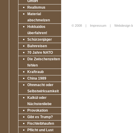
GmbH
Realismus
Material
abschmelzen
© 2008 |
Impressum
|
Webdesign b
Hokkaidos
Login
überfahren!
Schürzenjäger
Bahnreisen
70 Jahre NATO
Die Zwischenzeiten
fehlen
Kraftraub
China 1989
Ohnmacht oder
Selbstwirksamkeit
Kalkül oder
Nächstenliebe
Provokation
Gibt es Trump?
Fischleibhaufen
Pflicht und Lust