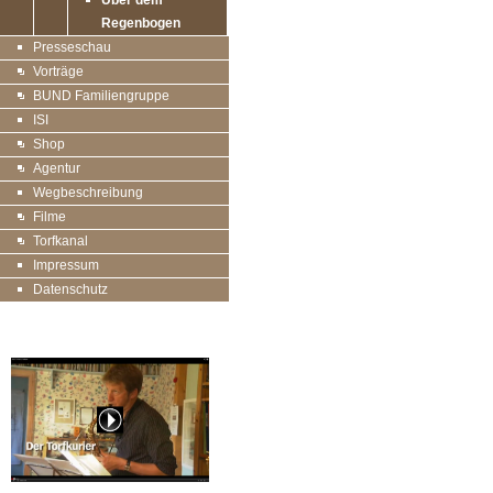
Über dem
Regenbogen
Presseschau
Vorträge
BUND Familiengruppe
ISI
Shop
Agentur
Wegbeschreibung
Filme
Torfkanal
Impressum
Datenschutz
20 Jahre Torfkurier, der Film