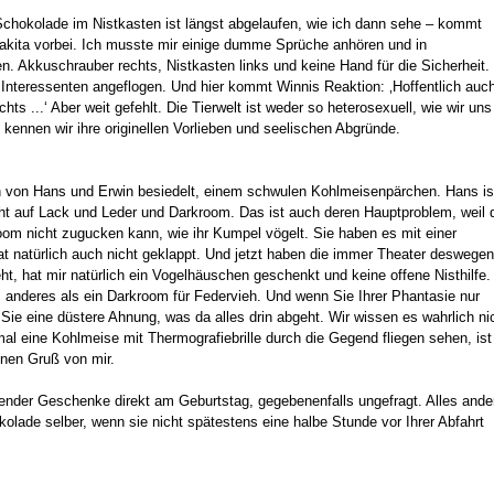
Schokolade im Nistkasten ist längst abgelaufen, wie ich dann sehe – kommt
akita vorbei. Ich musste mir einige dumme Sprüche anhören und in
. Akkuschrauber rechts, Nistkasten links und keine Hand für die Sicherheit.
 Interessenten angeflogen. Und hier kommt Winnis Reaktion: ‚Hoffentlich auc
chts ...‘ Aber weit gefehlt. Die Tierwelt ist weder so heterosexuell, wie wir un
 kennen wir ihre originellen Vorlieben und seelischen Abgründe.
 von Hans und Erwin besiedelt, einem schwulen Kohlmeisenpärchen. Hans is
ht auf Lack und Leder und Darkroom. Das ist auch deren Hauptproblem, weil 
om nicht zugucken kann, wie ihr Kumpel vögelt. Sie haben es mit einer
 hat natürlich auch nicht geklappt. Und jetzt haben die immer Theater deswegen
eht, hat mir natürlich ein Vogelhäuschen geschenkt und keine offene Nisthilfe.
s anderes als ein Darkroom für Federvieh. Und wenn Sie Ihrer Phantasie nur
Sie eine düstere Ahnung, was da alles drin abgeht. Wir wissen es wahrlich ni
l eine Kohlmeise mit Thermografiebrille durch die Gegend fliegen sehen, ist
önen Gruß von mir.
nder Geschenke direkt am Geburtstag, gegebenenfalls ungefragt. Alles ander
kolade selber, wenn sie nicht spätestens eine halbe Stunde vor Ihrer Abfahrt