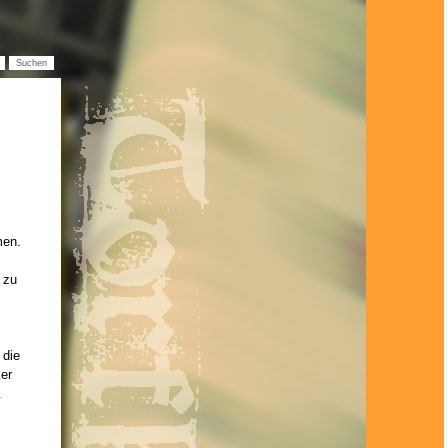
men.
 zu
 die
er
.