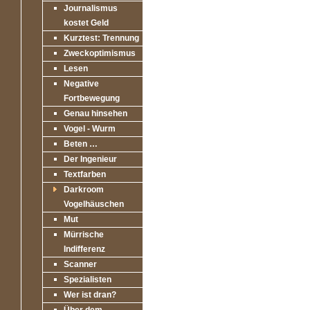
Journalismus
kostet Geld
Kurztest: Trennung
Zweckoptimismus
Lesen
Negative
Fortbewegung
Genau hinsehen
Vogel - Wurm
Beten …
Der Ingenieur
Textfarben
Darkroom
Vogelhäuschen
Mut
Mürrische
Indifferenz
Scanner
Spezialisten
Wer ist dran?