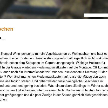
schen
ht …
in Kumpel Winni schenkte mir ein Vogelhäuschen zu Weihnachten und baut es
ollten in einer modernen Dienstleistungsgesellschaft eigentlich nicht vorkom
nhotels neben dem Schuppen im Garten unangenagelt. Wichtige Habitate für
 In der Garage wartet ein Fledermausnistkasten auf die Montage. Oft kommt
k auch noch ein Informationsdefizit. Müssen Insektenhotels Richtung Süden
en? Wo hängt man einen Fledermauskasten auf, dass die Mäuse den auch
 uns alle täglich stellen. Und daher werden viele ökologische Geschenke in
d entsprechend gering besiedelt. Was einem dann allerdings im Winter auch
atz zu den Türkentauben unter unserem Dach. Die haben im letzten Jahr lock
est großgezogen und die paar Zweige in der Saison gänzlich dichtgeschissen
chen.