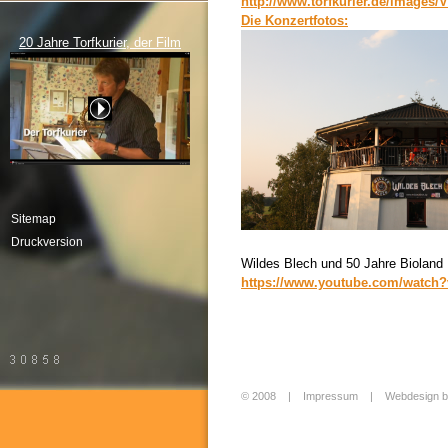
http://www.torfkurier.de/images
Die Konzertfotos:
20 Jahre Torfkurier, der Film
Sitemap
Druckversion
Wildes Blech und 50 Jahre Bioland
https://www.youtube.com/watch
© 2008 |
Impressum
|
Webdesign b
Login