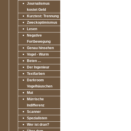
Journalismus
kostet Geld
Kurztest: Trennung
Zweckoptimismus
Lesen
Negative
Fortbewegung
Genau hinsehen
Vogel - Wurm
Beten …
Der Ingenieur
Textfarben
Darkroom
Vogelhäuschen
Mut
Mürrische
Indifferenz
Scanner
Spezialisten
Wer ist dran?