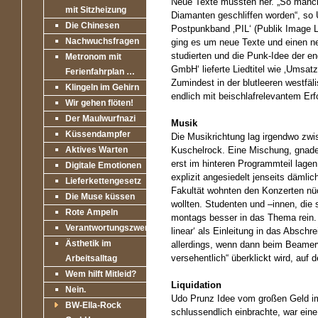
Neue Texte mussten her. „So manche
mit Sitzheizung
Diamanten geschliffen worden“, so U
Die Chinesen
Postpunkband ‚PIL‘ (Publik Image L
Nachwuchsfragen
ging es um neue Texte und einen n
studierten und die Punk-Idee der e
Metronom mit
GmbH‘ lieferte Liedtitel wie ‚Umsa
Ferienfahrplan …
Zumindest in der blutleeren westfä
Klingeln im Gehirn
endlich mit beischlafrelevantem Erf
Wir gehen flöten!
Der Maulwurfnazi
Musik
Küssendampfer
Die Musikrichtung lag irgendwo zwi
Aktives Warten
Kuschelrock. Eine Mischung, gnaden
erst im hinteren Programmteil lagen
Digitale Emotionen
explizit angesiedelt jenseits dämli
Lieferkettengesetz
Fakultät wohnten den Konzerten nüc
Die Muse küssen
wollten. Studenten und –innen, die 
Rote Ampeln
montags besser in das Thema rein. O
Verantwortungszwerge
linear‘ als Einleitung in das Absc
Ästhetik im
allerdings, wenn dann beim Beamervo
versehentlich“ überklickt wird, au
Arbeitsalltag
Wem hilft Mitleid?
Liquidation
Nein.
Udo Prunz Idee vom großen Geld im 
BW-Ella-Rock
schlussendlich einbrachte, war ein