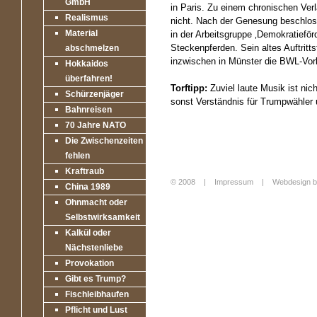
GmbH
in Paris. Zu einem chronischen Ve
Realismus
nicht. Nach der Genesung beschlos
Material
in der Arbeitsgruppe ‚Demokratiefö
Steckenpferden. Sein altes Auftritt
abschmelzen
inzwischen in Münster die BWL-Vor
Hokkaidos
überfahren!
Torftipp:
Zuviel laute Musik ist ni
Schürzenjäger
sonst Verständnis für Trumpwähler 
Bahnreisen
70 Jahre NATO
Die Zwischenzeiten
fehlen
Kraftraub
© 2008 |
Impressum
|
Webdesign b
China 1989
Login
Ohnmacht oder
Selbstwirksamkeit
Kalkül oder
Nächstenliebe
Provokation
Gibt es Trump?
Fischleibhaufen
Pflicht und Lust