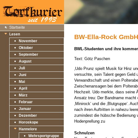
Startseite
Lesen
BW-Ella-Rock Gmb
November
Oktober
BWL-Studenten und ihre kommerz
September
Text: Götz Paschen
August
Juli
‚Udo Prunz spielt Musik für Hinz u
versuchte, sein Talent gegen Geld u
Juni
Verwandtschaft und einen Polterab
Mai
Zwischenansagen bei dem Polteraben
April
Hochzeit. Udo merkte, dass seine Äs
März
Ansatz treu: Der Bandname macht d
Februar
‚Minirock‘ und die ‚Blutgruppe‘. Au
Januar
nach ihren Auftritten in nahezu lee
zumindest die hübsche Bedienung vo
Dezember
Hodenprellung zu
Horoskope
Hannelore
Schnulzen
Wehrsportgruppe