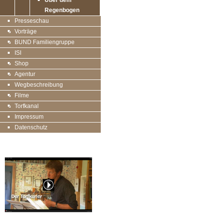
Über dem
Regenbogen
Presseschau
Vorträge
BUND Familiengruppe
ISI
Shop
Agentur
Wegbeschreibung
Filme
Torfkanal
Impressum
Datenschutz
20 Jahre Torfkurier, der Film