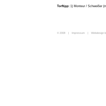
Torftipp:
1) Monteur / Schweißer (m
© 2008 |
Impressum
|
Webdesign b
Login