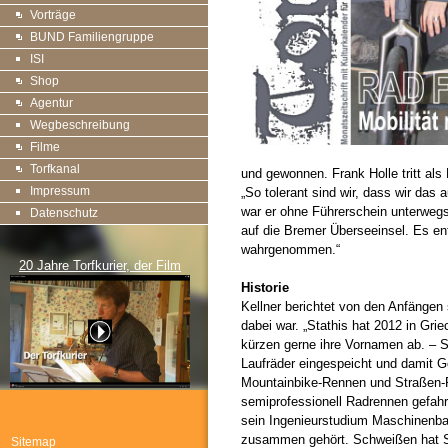
Vorträge
BUND Familiengruppe
ISI
Shop
Agentur
Wegbeschreibung
Filme
Torfkanal
und gewonnen. Frank Holle tritt al
Impressum
„So tolerant sind wir, dass wir da
war er ohne Führerschein unterwegs.
Datenschutz
auf die Bremer Überseeinsel. Es en
wahrgenommen.“
20 Jahre Torfkurier, der Film
Historie
Kellner berichtet von den Anfängen
dabei war. „Stathis hat 2012 in Gri
kürzen gerne ihre Vornamen ab. – S
Laufräder eingespeicht und damit 
Mountainbike-Rennen und Straßen-Re
semiprofessionell Radrennen gefahre
sein Ingenieurstudium Maschinenba
zusammen gehört. Schweißen hat St
Sitemap