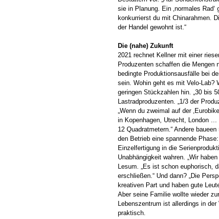
sie in Planung. Ein ‚normales Rad‘
konkurrierst du mit Chinarahmen. Di
der Handel gewohnt ist.“
Die (nahe) Zukunft
2021 rechnet Kellner mit einer ries
Produzenten schaffen die Mengen n
bedingte Produktionsausfälle bei 
sein. Wohin geht es mit Velo-Lab? 
geringen Stückzahlen hin. „30 bis 5
Lastradproduzenten. „1/3 der Produ
„Wenn du zweimal auf der ‚Eurobike‘
in Kopenhagen, Utrecht, London … 
12 Quadratmetern.“ Andere baueen 5
den Betrieb eine spannende Phase: „
Einzelfertigung in die Serienprodu
Unabhängigkeit wahren. „Wir haben 
Lesum. „Es ist schon euphorisch, d
erschließen.“ Und dann? „Die Perspe
kreativen Part und haben gute Leut
Aber seine Familie wollte wieder zur
Lebenszentrum ist allerdings in de
praktisch.