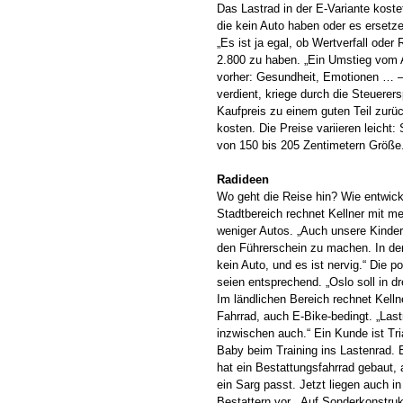
Das Lastrad in der E-Variante koste
die kein Auto haben oder es ersetze
„Es ist ja egal, ob Wertverfall oder
2.800 zu haben. „Ein Umstieg vom A
vorher: Gesundheit, Emotionen … – 
verdient, kriege durch die Steuerer
Kaufpreis zu einem guten Teil zurü
kosten. Die Preise variieren leicht
von 150 bis 205 Zentimetern Größe.
Radideen
Wo geht die Reise hin? Wie entwick
Stadtbereich rechnet Kellner mit m
weniger Autos. „Auch unsere Kinde
den Führerschein zu machen. In de
kein Auto, und es ist nervig.“ Die p
seien entsprechend. „Oslo soll in dre
Im ländlichen Bereich rechnet Kelln
Fahrrad, auch E-Bike-bedingt. „Las
inzwischen auch.“ Ein Kunde ist Tri
Baby beim Training ins Lastenrad. 
hat ein Bestattungsfahrrad gebaut,
ein Sarg passt. Jetzt liegen auch 
Bestattern vor. „Auf Sonderkonstru