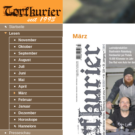
Startseite
Lesen
März
November
Oktober
September
August
Juli
Juni
Mai
April
März
Februar
Januar
Dezember
Horoskope
Hannelore
Presseschau