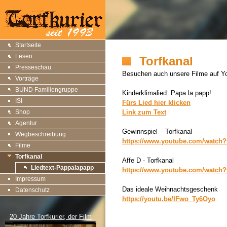
Startseite
Lesen
Torfkanal
Presseschau
Besuchen auch unsere Filme auf Y
Vorträge
BUND Familiengruppe
Kinderklimalied: Papa la papp!
ISI
Fürs Lied hier klicken
Shop
Link zum Text
Agentur
Gewinnspiel – Torfkanal
Wegbeschreibung
https://www.youtube.com/watch
Filme
Torfkanal
Affe D - Torfkanal
Liedtext-Pappalapapp
https://www.youtube.com/watc
Impressum
Das ideale Weihnachtsgeschenk
Datenschutz
https://youtu.be/IFwo_Ty6Oyo
20 Jahre Torfkurier, der Film