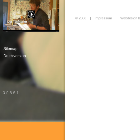
© 2008 |
Impressum
|
Webdesign b
Login
Sitemap
Druckversion