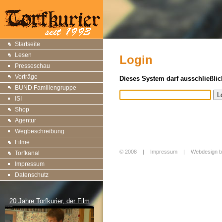
Startseite
Lesen
Login
Presseschau
Vorträge
Dieses System darf ausschließlic
BUND Familiengruppe
ISI
Shop
Agentur
Wegbeschreibung
Filme
© 2008 |
Impressum
|
Webdesign b
Torfkanal
Login
Impressum
Datenschutz
20 Jahre Torfkurier, der Film