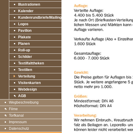
Illustrationen
Kalender
Kundenrundbriefe/Mailings
Logos
Pavillon
Plakate
Planen
Roll-up
Schilder
Textilfalttheken
Textilien
Verteilung
Visitenkarten
Webdesign
AGB
Wegbeschreibung
Filme
Torfkanal
Impressum
Datenschutz