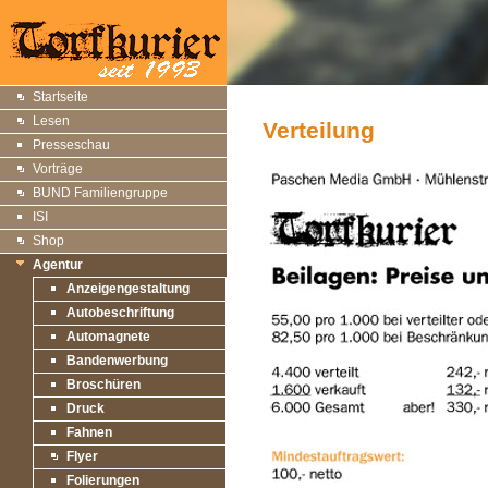
Startseite
Lesen
Verteilung
Presseschau
Vorträge
BUND Familiengruppe
ISI
Shop
Agentur
Anzeigengestaltung
Autobeschriftung
Automagnete
Bandenwerbung
Broschüren
Druck
Fahnen
Flyer
Folierungen