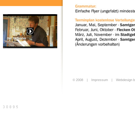
20 Jahre Torfkurier, der Film
Sitemap
Druckversion
© 2008 |
Impressum
|
Webdesign b
Login