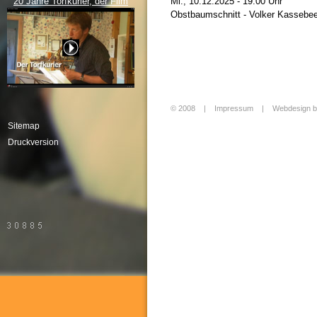
20 Jahre Torfkurier, der Film
Mi., 10.12.2025 - 19.00 Uhr
Obstbaumschnitt - Volker Kasseb
© 2008 |
Impressum
|
Webdesign b
Login
Sitemap
Druckversion