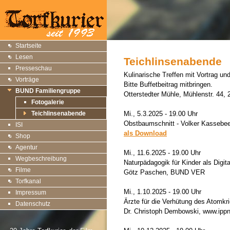
Startseite
Lesen
Teichlinsenabende
Presseschau
Kulinarische Treffen mit Vortrag u
Vorträge
Bitte Buffetbeitrag mitbringen.
BUND Familiengruppe
Otterstedter Mühle, Mühlenstr. 44, 
Fotogalerie
Teichlinsenabende
Mi., 5.3.2025 - 19.00 Uhr
Obstbaumschnitt - Volker Kasseb
ISI
als Download
Shop
Agentur
Mi., 11.6.2025 - 19.00 Uhr
Wegbeschreibung
Naturpädagogik für Kinder als Digit
Filme
Götz Paschen, BUND VER
Torfkanal
Mi., 1.10.2025 - 19.00 Uhr
Impressum
Ärzte für die Verhütung des Atomkr
Datenschutz
Dr. Christoph Dembowski, www.ipp