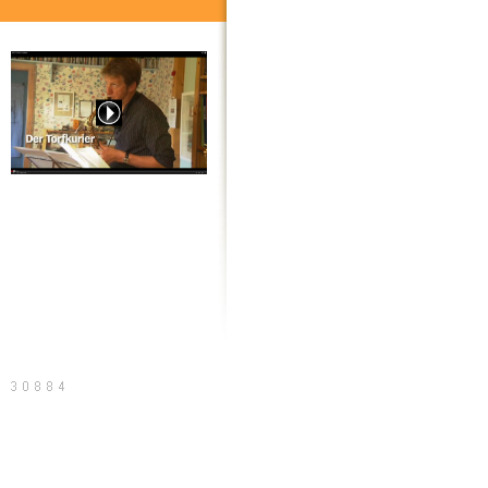
20 Jahre Torfkurier, der Film
Sitemap
Druckversion