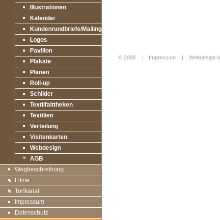
Illustrationen
Kalender
Kundenrundbriefe/Mailings
Logos
Pavillon
© 2008 |
Impressum
|
Webdesign b
Plakate
Login
Planen
Roll-up
Schilder
Textilfalttheken
Textilien
Verteilung
Visitenkarten
Webdesign
AGB
Wegbeschreibung
Filme
Torfkanal
Impressum
Datenschutz