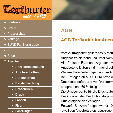
Startseite
Lesen
AGB
Presseschau
Vorträge
AGB Torfkurier für Agen
BUND Familiengruppe
ISI
Vom Auftraggeber geliefertes Materia
Shop
Angebot freibleibend und unter Vor
Agentur
Alle Preise in Euro und zzgl. der je
Anzeigengestaltung
Angebotene Daten sind immer druckf
Weitere Datenlieferungen sind im A
Autobeschriftung
Bei Aufträgen ab 5.000 Euro nett
Automagnete
Druckdatei sofort und vor Druckterm
Bandenwerbung
entsprechend 66 % fällig.
Broschüren
Die Urheberrechte für die Druckdaten
Druck
Die Angaben der Produktionstage is
Fahnen
Druckfreigabe der Vorlagen.
Flyer
Entwurfs-Skizzen fertigen wir für 1
jeweiligen Angebotspreis abgezogen
Folierungen