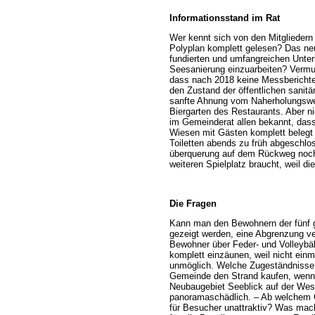
Informationsstand im Rat
Wer kennt sich von den Mitgliedern
Polyplan komplett gelesen? Das ne
fundierten und umfangreichen Unte
Seesanierung einzuarbeiten? Vermutl
dass nach 2018 keine Messberichte 
den Zustand der öffentlichen sani
sanfte Ahnung vom Naherholungswer
Biergarten des Restaurants. Aber n
im Gemeinderat allen bekannt, das
Wiesen mit Gästen komplett belegt 
Toiletten abends zu früh abgeschl
überquerung auf dem Rückweg noc
weiteren Spielplatz braucht, weil d
Die Fragen
Kann man den Bewohnern der fünf g
gezeigt werden, eine Abgrenzung ve
Bewohner über Feder- und Volleybäl
komplett einzäunen, weil nicht ei
unmöglich. Welche Zugeständnisse d
Gemeinde den Strand kaufen, wenn 
Neubaugebiet Seeblick auf der West
panoramaschädlich. – Ab welchem G
für Besucher unattraktiv? Was mach