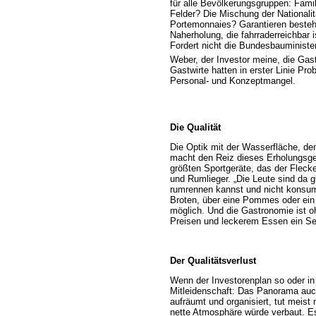
für alle Bevölkerungsgruppen: Famili
Felder? Die Mischung der Nationalit
Portemonnaies? Garantieren bestehe
Naherholung, die fahrraderreichbar
Fordert nicht die Bundesbauminist
Weber, der Investor meine, die Gas
Gastwirte hatten in erster Linie P
Personal- und Konzeptmangel.
Die Qualität
Die Optik mit der Wasserfläche, d
macht den Reiz dieses Erholungsgebi
größten Sportgeräte, das der Fleck
und Rumlieger. „Die Leute sind da g
rumrennen kannst und nicht konsumi
Broten, über eine Pommes oder ein 
möglich. Und die Gastronomie ist 
Preisen und leckerem Essen ein Sel
Der Qualitätsverlust
Wenn der Investorenplan so oder in 
Mitleidenschaft: Das Panorama auch 
aufräumt und organisiert, tut meist 
nette Atmosphäre würde verbaut. Es