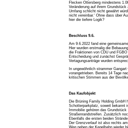
Flecken Ottersberg mindestens 1.00
Veränderung auf ihrem Grundstück z
Umfang schlicht nicht gewährt wür
nicht vereinbar.‘ Ohne dass über A
hier die tiefere Logik?
Beschluss 9.6.
Am 9.6.2022 fand eine gemeinsame 
Hier wurden erstmalig die Bebauung
die Fraktionen von CDU und FGBO 
Entscheidung und zunächst Gespräc
Vertagungsanträge wurden entspre
In ungewöhnlich strammer Gangart
vorangetrieben. Bereits 14 Tage nac
kritischen Stimmen aus der Bevölk
Das Kaufobjekt
Die Brüning Family Holding GmbH
Schotterparkplatz, soweit bekannt 
Immobilie gehören das Grundstück 
Straßenrandstreifen. Zusätzlich no
Ebenfalls die ersten beiden Stränd
Der Grenzverlauf ist also rechts a
Weg neben der Kegelbahn wieder bi