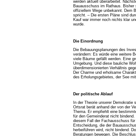
werden aktuell überarbeitet. Nächst
Bauausschuss im Rathaus. Bisher si
offiziellem Wege unbekannt. Dem Bü
spricht. – Die ersten Pläne sind du
Kauf war immer noch nichts klar un
wurde.
Die Einordnung
Die Bebauungsplanungen des Invest
verändern: Es würde eine weitere B
viele Bäume gefällt werden. Eine gr
Umgebung. Und diese bauliche Wohn
überdimensionierten Verhältnis ge
Der Charme und erholsame Charakte
des Erholungsgebietes, der See mit
Der politische Ablauf
In der Theorie unserer Demokratie 
Ortsrat berät anhand der von der Ve
Thema. Er empfiehlt eine bestimmte
für den Gemeinderat nicht bindend.
diesem Fall der Fachausschuss fü
Entscheidung, die der Bauausschuss
herbeiführen wird, nicht bindend. 
Beratungen bewegen. Die Beschlus