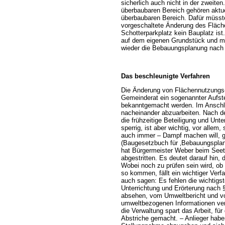
sicherlich auch nicht in der zweite
überbaubaren Bereich gehören aktue
überbaubaren Bereich. Dafür müsst
vorgeschaltete Änderung des Fläche
Schotterparkplatz kein Bauplatz is
auf dem eigenen Grundstück und müs
wieder die Bebauungsplanung nach s
Das beschleunigte Verfahren
Die Änderung von Flächennutzungs-
Gemeinderat ein sogenannter Aufste
bekanntgemacht werden. Im Anschl
nacheinander abzuarbeiten. Nach der
die frühzeitige Beteiligung und Unter
sperrig, ist aber wichtig, vor allem
auch immer – Dampf machen will, g
(Baugesetzbuch für ‚Bebauungsplan
hat Bürgermeister Weber beim Seetr
abgestritten. Es deutet darauf hin,
Wobei noch zu prüfen sein wird, ob
so kommen, fällt ein wichtiger Verf
auch sagen: Es fehlen die wichtigst
Unterrichtung und Erörterung nach
absehen, vom Umweltbericht und vo
umweltbezogenen Informationen ve
die Verwaltung spart das Arbeit, für
Abstriche gemacht. – Anlieger hab