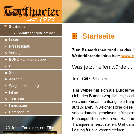
Startseite
‚Andreas‘ gute Stube‘
Startseite
Lesen
Presseschau
Zum Bauvorhaben rund um das ‚H
Vorträge
Weiterführende Infos hier:
www.is
BUND Familiengruppe
ISI
Was jetzt helfen würde ...
Shop
Text: Götz Paschen
Agentur
Wegbeschreibung
Tim Weber hat sich als Bürgerme
Filme
nicht den Bürgern verpflichtet, son
Torfkanal
welchem Zusammenhang sein Bürger
Impressum
aufzuklären, in welcher Höhe diese
Datenschutz
schon damals gemeinsame Absprachen
Planungshilfen in Form von Ratsmeh
Transparenz herzustellen. Und dan
20 Jahre Torfkurier, der Film
Lösung für alle voranzutreiben.