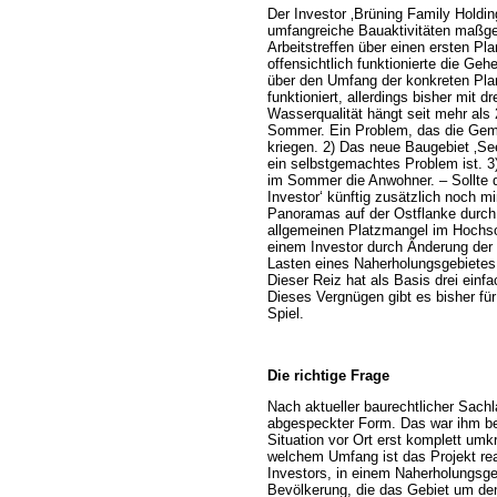
Der Investor ‚Brüning Family Holdi
umfangreiche Bauaktivitäten maßgeb
Arbeitstreffen über einen ersten Pl
offensichtlich funktionierte die Ge
über den Umfang der konkreten Plan
funktioniert, allerdings bisher mit
Wasserqualität hängt seit mehr als
Sommer. Ein Problem, das die Gemein
kriegen. 2) Das neue Baugebiet ‚Se
ein selbstgemachtes Problem ist. 3)
im Sommer die Anwohner. – Sollte da
Investor‘ künftig zusätzlich noch m
Panoramas auf der Ostflanke durch 
allgemeinen Platzmangel im Hochsom
einem Investor durch Änderung der 
Lasten eines Naherholungsgebietes 
Dieser Reiz hat als Basis drei ein
Dieses Vergnügen gibt es bisher für 
Spiel.
Die richtige Frage
Nach aktueller baurechtlicher Sachl
abgespeckter Form. Das war ihm be
Situation vor Ort erst komplett umk
welchem Umfang ist das Projekt reali
Investors, in einem Naherholungsg
Bevölkerung, die das Gebiet um den 