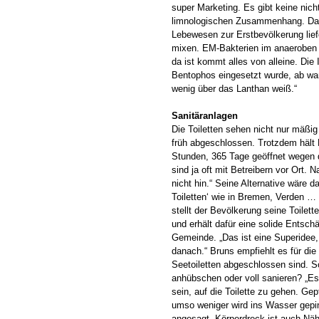
super Marketing. Es gibt keine nicht
limnologischen Zusammenhang. Das 
Lebewesen zur Erstbevölkerung liefe
mixen. EM-Bakterien im anaeroben 
da ist kommt alles von alleine. Di
Bentophos eingesetzt wurde, ab wa
wenig über das Lanthan weiß.“
Sanitäranlagen
Die Toiletten sehen nicht nur mäßig
früh abgeschlossen. Trotzdem hält 
Stunden, 365 Tage geöffnet wegen 
sind ja oft mit Betreibern vor Ort. 
nicht hin.“ Seine Alternative wäre 
Toiletten‘ wie in Bremen, Verden …
stellt der Bevölkerung seine Toilett
und erhält dafür eine solide Entsch
Gemeinde. „Das ist eine Superidee,
danach.“ Bruns empfiehlt es für die
Seetoiletten abgeschlossen sind. So
anhübschen oder voll sanieren? „
sein, auf die Toilette zu gehen. Gep
umso weniger wird ins Wasser gepin
angesagt. Körperdreck ist auch Nähr