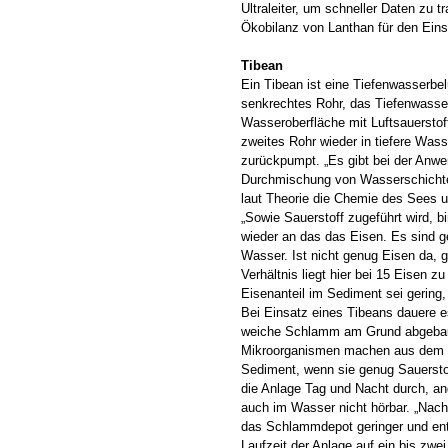
Ultraleiter, um schneller Daten zu 
Ökobilanz von Lanthan für den Eins
Tibean
Ein Tibean ist eine Tiefenwasserbe
senkrechtes Rohr, das Tiefenwasse
Wasseroberfläche mit Luftsauerstoff
zweites Rohr wieder in tiefere Was
zurückpumpt. „Es gibt bei der Anw
Durchmischung von Wasserschicht
laut Theorie die Chemie des Sees 
„Sowie Sauerstoff zugeführt wird, b
wieder an das das Eisen. Es sind 
Wasser. Ist nicht genug Eisen da, 
Verhältnis liegt hier bei 15 Eisen z
Eisenanteil im Sediment sei gering
Bei Einsatz eines Tibeans dauere es
weiche Schlamm am Grund abgebaut
Mikroorganismen machen aus dem 
Sediment, wenn sie genug Sauerstof
die Anlage Tag und Nacht durch, an
auch im Wasser nicht hörbar. „Nach 
das Schlammdepot geringer und en
Laufzeit der Anlage auf ein bis zw