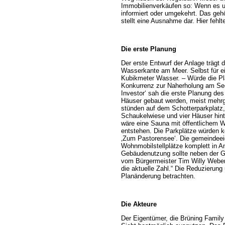
Immobilienverkäufen so: Wenn es um
informiert oder umgekehrt. Das ge
stellt eine Ausnahme dar. Hier fehlt
Die erste Planung
Der erste Entwurf der Anlage trägt 
Wasserkante am Meer. Selbst für ein
Kubikmeter Wasser. – Würde die Pla
Konkurrenz zur Naherholung am See, w
Investor‘ sah die erste Planung de
Häuser gebaut werden, meist mehrg
stünden auf dem Schotterparkplatz
Schaukelwiese und vier Häuser hin
wäre eine Sauna mit öffentlichem W
entstehen. Die Parkplätze würden k
‚Zum Pastorensee‘. Die gemeindeei
Wohnmobilstellplätze komplett in A
Gebäudenutzung sollte neben der 
vom Bürgermeister Tim Willy Weber
die aktuelle Zahl.“ Die Reduzierun
Planänderung betrachten.
Die Akteure
Der Eigentümer, die Brüning Family