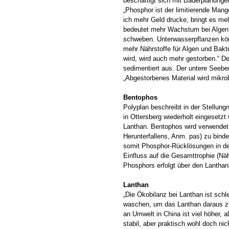
beschäftigt sich mit Bäderplanunge
„Phosphor ist der limitierende Mang
ich mehr Geld drucke, bringt es 
bedeutet mehr Wachstum bei Algen,
schweben. Unterwasserpflanzen könn
mehr Nährstoffe für Algen und Bak
wird, wird auch mehr gestorben.“ Der
sedimentiert aus. Der untere Seebe
„Abgestorbenes Material wird mikro
Bentophos
Polyplan beschreibt in der Stellun
in Ottersberg wiederholt eingesetz
Lanthan. Bentophos wird verwendet
Herunterfallens, Anm. pas) zu bin
somit Phosphor-Rücklösungen in de
Einfluss auf die Gesamttrophie (N
Phosphors erfolgt über den Lanthan
Lanthan
„Die Ökobilanz bei Lanthan ist sch
waschen, um das Lanthan daraus z
an Umwelt in China ist viel höher, 
stabil, aber praktisch wohl doch nic