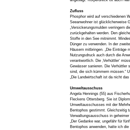
Zufluss
Phosphor wird auf verschiedenen W
Seeanwohner ist glücklicherweise 
„Versickerungsmulden verringern di
zurückgehalten werden. Den gleiche
Stoffe in den See mitnimmt. Minde
Dünger zu verwenden. In der zweite
Häusern mitbringen. „Die Einträge 
Nutzungsdruck auch durch die Anwohn
verantwortlich. Die ‚Verhüttler‘ müs
Gewässer sanieren. Die Verhüttler 
sind, die sich kümmern müssen.“ U
„Die Landwirtschaft ist da nicht da
Umweltausschuss
Angela Hennings (55) aus Fischerh
Fleckens Ottersberg. Sie ist Diplom
Umweltausschusses mit der Mehrheit
Bentophos gestimmt. Gleichzeitig ta
Verwaltungsausschuss in geheimer
„Der Gedanke war, ungefähr für fünf
Bentophos anwenden, hatte ich die