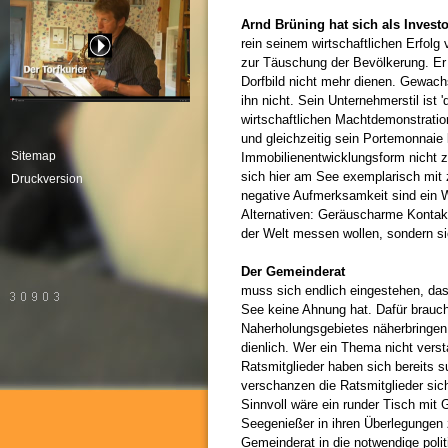
Arnd Brüning hat sich als Investo
rein seinem wirtschaftlichen Erfolg
zur Täuschung der Bevölkerung. Er
Dorfbild nicht mehr dienen. Gewach
ihn nicht. Sein Unternehmerstil ist 
wirtschaftlichen Machtdemonstratio
und gleichzeitig sein Portemonnaie 
Sitemap
Immobilienentwicklungsform nicht zu
sich hier am See exemplarisch mit 
Druckversion
negative Aufmerksamkeit sind ein W
Alternativen: Geräuscharme Kontaktm
der Welt messen wollen, sondern si
Der Gemeinderat
muss sich endlich eingestehen, d
See keine Ahnung hat. Dafür brauch
Naherholungsgebietes näherbringen. 
dienlich. Wer ein Thema nicht verst
Ratsmitglieder haben sich bereits s
verschanzen die Ratsmitglieder sic
Sinnvoll wäre ein runder Tisch mit
Seegenießer in ihren Überlegungen
Gemeinderat in die notwendige pol