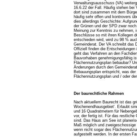
Verwaltungsausschuss (VA) weiterge
16.6.22 der Fall. Häufig stehen be
dort sind zusammen mit dem Bürgerm
häufig sehr offen und kontrovers üb
dies allerdings Geschichte: Aufgru
der Grünen und der SPD zwar noch 
Meinung zur Kenntnis zu nehmen, ist
Beschlüsse so mit ihren Kollegen 
entschieden wird, wird zu 98 % au
Gemeinderat. Der VA schreibt das 
Offiziell finden die Entscheidunge
geht das Verfahren an den Fachdie
Bauvorhaben genehmigungsfähig ist
Flächennutzungsplan bebaubar? Und
Änderungen durch den Gemeinderat a
Bebauungsplan entspricht, was der 
Flächennutzungsplan und / oder de
Der baurechtliche Rahmen
Nach aktuellem Baurecht ist das gr
Wochenendhausgebiet‘. Erlaubt sin
und 16 Quadratmetern für Nebengeb
vor, der fertig ist. Für das restlic
sind. Das Haus am See ist planeris
Maß möglich und zweigeschossige B
wenn nicht sogar des Flächennutzu
aufgestellt werden. In der ersten 