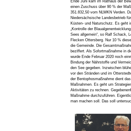
Ende Juni kam im Rathaus der Bewi
einen Zuschuss über 90 % der Ma
351.832,50 vom NLWKN Verden. Da
Niedersächsische Landesbetrieb für
Küsten- und Naturschutz. Es geht 
„Kontrolle der Blaualgenentwicklun
Sees allgemein“, so Ralf Schack, 
Flecken Ottersberg. Nur 10 % dies
die Gemeinde. Die Gesamtmaßnahm
beziffert. Als Sofortmaßnahme in
wurde Ende Februar 2020 noch ein
Bindung der Nährstoffe und Vermei
den See gegeben. Inzwischen blühe
vor den Stränden und im Otterstedte
der Bentophosmaßnahme dient das ü
Maßnahmen. Es geht um Strategien 
Aktivitäten zu rechnen. Gegebenen
Maßnahme durchzuführen. Eigentlich
man machen soll. Das soll untersuc