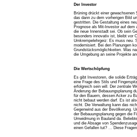
Der Investor
Brüning drückt einer gewachsenen S
das dann zu dem vorherigen Bild und
gestritten. Die Gestaltung eines ne
Prognose als Mit-Investor auf dem 
die neue Innenstadt sei. Ob sein G
besonders innovativ ist, bleibt vor O
Umkrempelehrgeiz: Es muss neu. Sel
modernisiert. Bei den Planungen k
Grundstücksmöglichkeiten. Was nac
die Umgebung an seine Projekte an
Die Wertschöpfung
Es gibt Investoren, die solide Erträ
eine Frage des Stils und Fingerspitz
erfolgreich sein will. Der zentra
Änderung der Bebauungsplanung dur
für den Bauern, dessen Acker zu Ba
nicht bebaut werden darf. Es ist als
nicht. Die Verwaltung kann das nic
Gegenwind aus der Bevölkerung. U
der Bebauungsplanung gegen die Fi
Umwidmung in Bauland da. Beliebte
und die Absage von Spendenzusagen
einen Gefallen tut? … Diese Fragen 