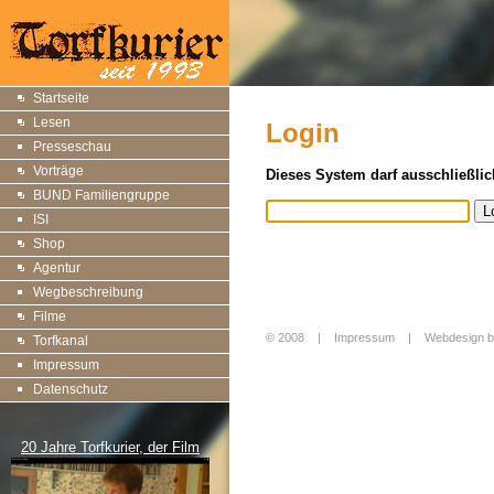
Startseite
Lesen
Login
Presseschau
Vorträge
Dieses System darf ausschließlic
BUND Familiengruppe
ISI
Shop
Agentur
Wegbeschreibung
Filme
© 2008 |
Impressum
|
Webdesign b
Torfkanal
Login
Impressum
Datenschutz
20 Jahre Torfkurier, der Film