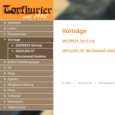
Startseite
Lesen
Vorträge
Presseschau
Vorträge
20250924 Vortrag
20250924 Vortrag
20251205-07 Wochenend-Sem
20251205-07
Wochenend-Seminar
BUND Familiengruppe
ISI
Shop
Agentur
© 2008 |
Impressum
|
Webdesign b
Wegbeschreibung
Login
Filme
Torfkanal
Impressum
Datenschutz