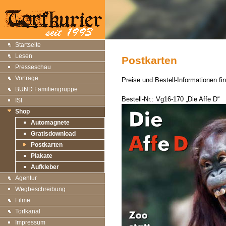
Startseite
Lesen
Postkarten
Presseschau
Vorträge
Preise und Bestell-Informationen fi
BUND Familiengruppe
Bestell-Nr.: Vg16-170 „Die Affe D“
ISI
Shop
Automagnete
Gratisdownload
Postkarten
Plakate
Aufkleber
Agentur
Wegbeschreibung
Filme
Torfkanal
Impressum