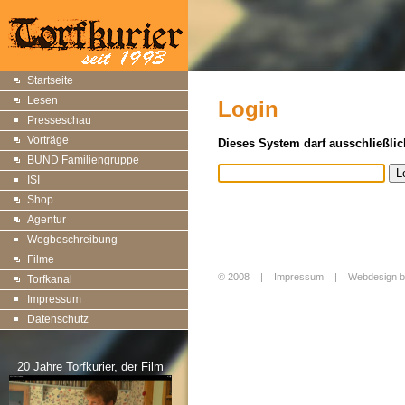
Startseite
Lesen
Login
Presseschau
Vorträge
Dieses System darf ausschließlic
BUND Familiengruppe
ISI
Shop
Agentur
Wegbeschreibung
Filme
© 2008 |
Impressum
|
Webdesign b
Torfkanal
Login
Impressum
Datenschutz
20 Jahre Torfkurier, der Film